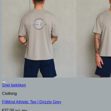
Deze
optie
kan
gekozen
worden
op
de
productpagina
Snel bekijken
Clothing
FitMind Athletic Tee | Drizzle Grey
€
37.00
incl. btw