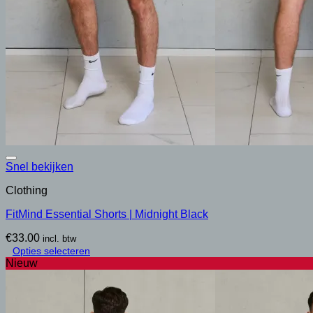
op
de
productpagina
Snel bekijken
Clothing
FitMind Essential Shorts | Midnight Black
€
33.00
incl. btw
Opties selecteren
Dit
Nieuw
product
heeft
meerdere
variaties.