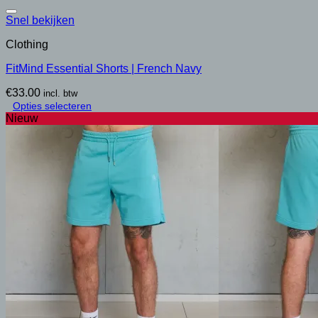
Snel bekijken
Clothing
FitMind Essential Shorts | French Navy
€
33.00
incl. btw
Opties selecteren
Dit
Nieuw
product
heeft
meerdere
variaties.
Deze
optie
kan
gekozen
worden
op
de
productpagina