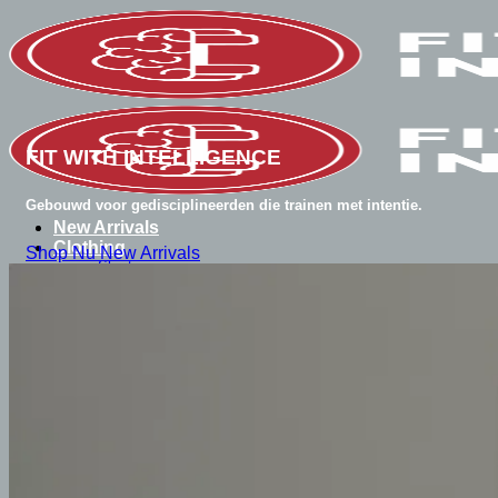
Ga
naar
inhoud
FIT WITH INTELLIGENCE
Gebouwd voor gedisciplineerden die trainen met intentie.
New Arrivals
Clothing
Shop Nu
New Arrivals
Shorts
T-shirts
Regular T-Shirts
Oversized T-Shirts
Crewnecks
Collections
Classic
Essential
Performance
Accessoires
Caps
Sale
Zoeken