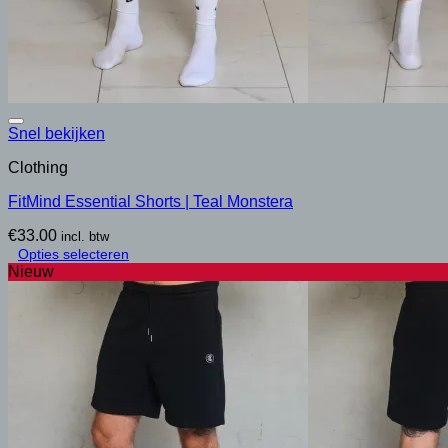
Snel bekijken
Clothing
FitMind Essential Shorts | Teal Monstera
€
33.00
incl. btw
Opties selecteren
Dit
Nieuw
product
heeft
meerdere
variaties.
Deze
optie
kan
gekozen
worden