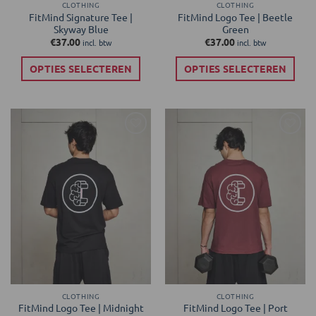
CLOTHING
CLOTHING
FitMind Signature Tee |
FitMind Logo Tee | Beetle
Skyway Blue
Green
€
37.00
€
37.00
incl. btw
incl. btw
OPTIES SELECTEREN
OPTIES SELECTEREN
Dit
Dit
product
product
heeft
heeft
meerdere
meerdere
Toevoegen
Toevoegen
variaties.
variaties.
aan
aan
Deze
Deze
verlanglijst
verlanglijst
optie
optie
kan
kan
gekozen
gekozen
worden
worden
op
op
de
de
productpagina
productpagina
CLOTHING
CLOTHING
FitMind Logo Tee | Midnight
FitMind Logo Tee | Port