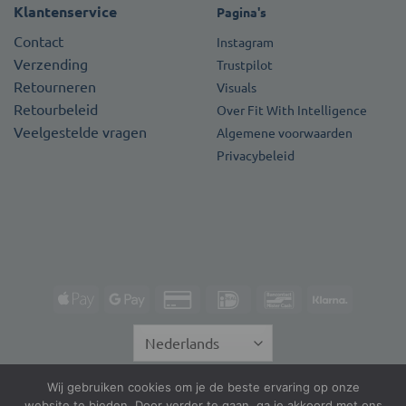
Klantenservice
Pagina's
Contact
Instagram
Verzending
Trustpilot
Retourneren
Visuals
Retourbeleid
Over Fit With Intelligence
Veelgestelde vragen
Algemene voorwaarden
Privacybeleid
Apple
Google
Credit
IDeal
Bancontact
Klarna
Pay
Pay
Card
2
Wij gebruiken cookies om je de beste ervaring op onze
Copyright 2026 ©
Fit With Intelligence | Alle rechten
website te bieden. Door verder te gaan, ga je akkoord met ons