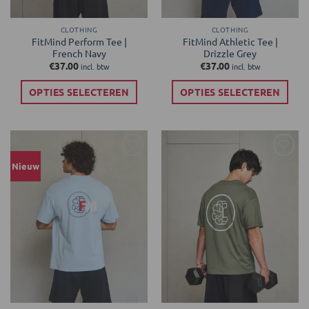
CLOTHING
CLOTHING
FitMind Perform Tee |
FitMind Athletic Tee |
French Navy
Drizzle Grey
€
37.00
€
37.00
incl. btw
incl. btw
OPTIES SELECTEREN
OPTIES SELECTEREN
Dit
Dit
product
product
heeft
heeft
meerdere
meerdere
Toevoegen
Toevoegen
Nieuw
variaties.
variaties.
aan
aan
Deze
Deze
verlanglijst
verlanglijst
optie
optie
kan
kan
gekozen
gekozen
worden
worden
op
op
de
de
productpagina
productpagina