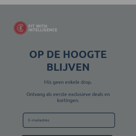
Deze
optie
kan
gekozen
worden
op
de
productpagina
OP DE HOOGTE
BLIJVEN
Mis geen enkele drop.
Ontvang als eerste exclusieve deals en
kortingen.