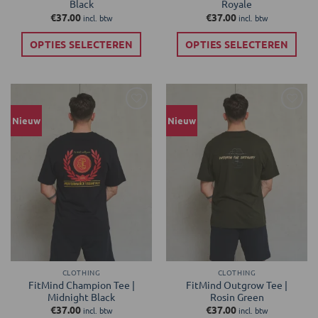
Black
Royale
€
37.00
€
37.00
incl. btw
incl. btw
OPTIES SELECTEREN
OPTIES SELECTEREN
Dit
Dit
product
product
heeft
heeft
meerdere
meerdere
Toevoegen
Toevoegen
Nieuw
Nieuw
variaties.
variaties.
aan
aan
Deze
Deze
verlanglijst
verlanglijst
optie
optie
kan
kan
gekozen
gekozen
worden
worden
op
op
de
de
productpagina
productpagina
CLOTHING
CLOTHING
FitMind Champion Tee |
FitMind Outgrow Tee |
Midnight Black
Rosin Green
€
37.00
€
37.00
incl. btw
incl. btw