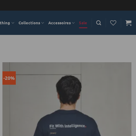
thing
Collections
Accessoires
Sale
-20%
Toevoegen
aan
verlanglijst