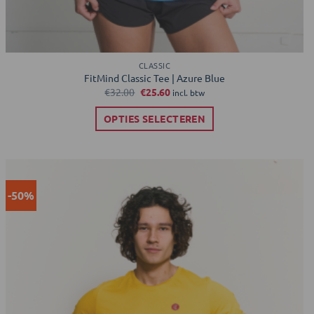
CLASSIC
FitMind Classic Tee | Azure Blue
Oorspronkelijke
Huidige
€
32.00
€
25.60
incl. btw
prijs
prijs
was:
is:
OPTIES SELECTEREN
€32.00.
€25.60.
Dit
product
heeft
meerdere
-50%
Toevoegen
variaties.
aan
verlanglijst
Deze
optie
kan
gekozen
worden
op