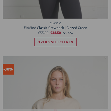
CLASSIC
FitMind Classic Crewneck | Glazed Green
Oorspronkelijke
Huidige
€
55.00
€
38.50
incl. btw
prijs
prijs
was:
is:
OPTIES SELECTEREN
€55.00.
€38.50.
Dit
product
heeft
meerdere
-30%
Toevoegen
variaties.
aan
verlanglijst
Deze
optie
kan
gekozen
worden
op