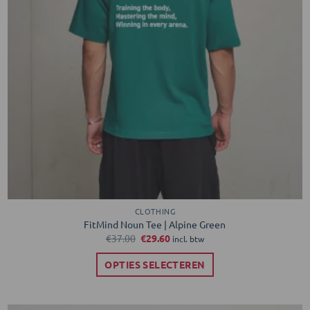
CLOTHING
FitMind Noun Tee | Alpine Green
Oorspronkelijke
Huidige
€
37.00
€
29.60
incl. btw
prijs
prijs
was:
is:
OPTIES SELECTEREN
€37.00.
€29.60.
Dit
product