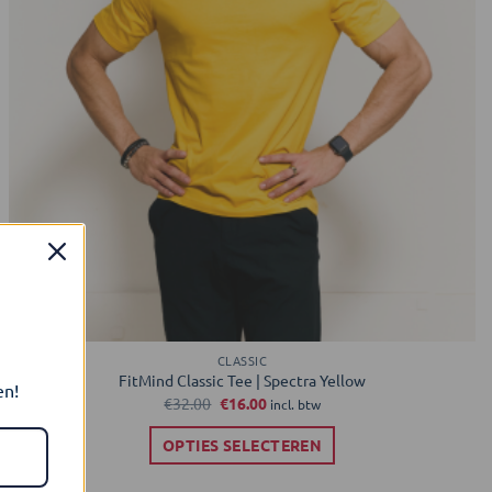
de
productpagina
CLASSIC
FitMind Classic Tee | Spectra Yellow
en!
Oorspronkelijke
Huidige
€
32.00
€
16.00
incl. btw
prijs
prijs
was:
is:
OPTIES SELECTEREN
€32.00.
€16.00.
Dit