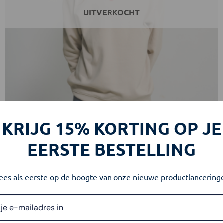
de
UITVERKOCHT
productpagina
KRIJG 15% KORTING OP JE
EERSTE BESTELLING
CLASSIC
FitMind Classic Crewneck | Desert Dust
es als eerste op de hoogte van onze nieuwe productlancering
Oorspronkelijke
Huidige
€
55.00
€
38.50
incl. btw
prijs
prijs
was:
is:
OPTIES SELECTEREN
€55.00.
€38.50.
Dit
product