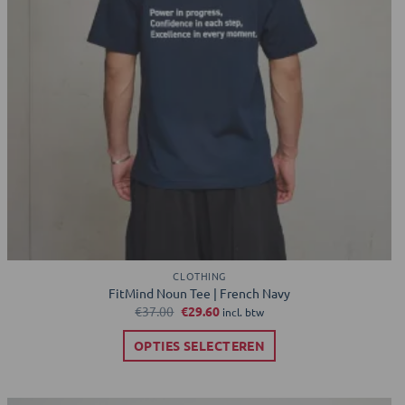
CLOTHING
FitMind Noun Tee | French Navy
Oorspronkelijke
Huidige
€
37.00
€
29.60
incl. btw
prijs
prijs
was:
is:
OPTIES SELECTEREN
€37.00.
€29.60.
Dit
product