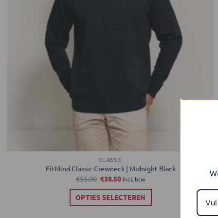
de
productpagina
CLASSIC
FitMind Classic Crewneck | Midnight Black
We
Oorspronkelijke
Huidige
€
55.00
€
38.50
incl. btw
prijs
prijs
was:
is:
OPTIES SELECTEREN
€55.00.
€38.50.
Dit