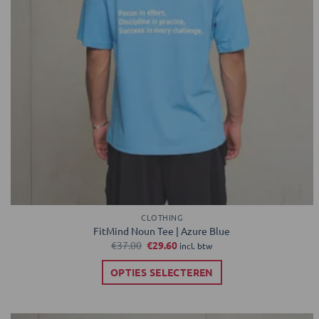
CLOTHING
FitMind Noun Tee | Azure Blue
Oorspronkelijke
Huidige
€
37.00
€
29.60
incl. btw
prijs
prijs
was:
is:
OPTIES SELECTEREN
€37.00.
€29.60.
Dit
product