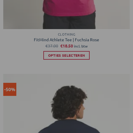
CLOTHING
FitMind Athlete Tee | Fuchsia Rose
Oorspronkelijke
Huidige
€
37.00
€
18.50
incl. btw
prijs
prijs
was:
is:
OPTIES SELECTEREN
€37.00.
€18.50.
Dit
product
heeft
meerdere
-50%
variaties.
Toevoegen
aan
Deze
verlanglijst
optie
kan
gekozen
worden
op