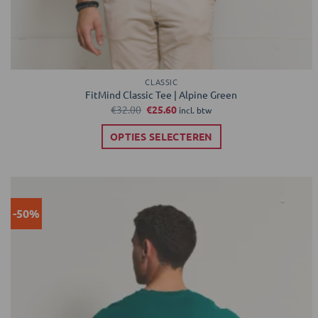
CLASSIC
FitMind Classic Tee | Alpine Green
Oorspronkelijke
Huidige
€
32.00
€
25.60
incl. btw
prijs
prijs
was:
is:
OPTIES SELECTEREN
€32.00.
€25.60.
Dit
product
heeft
meerdere
-50%
Toevoegen
variaties.
aan
verlanglijst
Deze
optie
kan
gekozen
worden