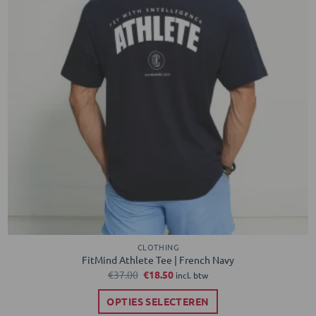
de
productpagina
CLOTHING
FitMind Athlete Tee | French Navy
Oorspronkelijke
Huidige
€
37.00
€
18.50
incl. btw
prijs
prijs
was:
is:
OPTIES SELECTEREN
€37.00.
€18.50.