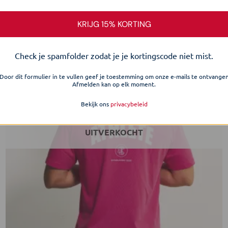
heeft
meerdere
KRIJG 15% KORTING
-50%
variaties.
Toevoegen
aan
Deze
verlanglijst
Check je spamfolder zodat je je kortingscode niet mist.
optie
kan
Door dit formulier in te vullen geef je toestemming om onze e-mails te ontvange
gekozen
Afmelden kan op elk moment.
worden
Bekijk ons
privacybeleid
op
de
productpagina
UITVERKOCHT