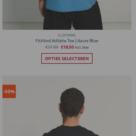
CLOTHING
FitMind Athlete Tee | Azure Blue
Oorspronkelijke
Huidige
€
37.00
€
18.50
incl. btw
prijs
prijs
was:
is:
OPTIES SELECTEREN
€37.00.
€18.50.
Dit
product
heeft
meerdere
-50%
Toevoegen
variaties.
aan
verlanglijst
Deze
optie
kan
gekozen
worden