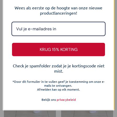
Wees als eerste op de hoogte van onze nieuwe
De normale pasvorm, het minimalistische ontwerp en het
productlanceringen!
subtiele Fit With Intelligence logo geven de shorts een
tijdloze uitstraling.
JE ZOU OOK KUNNEN HOUDEN VAN …
KRIJG 15% KORTING
Check je spamfolder zodat je je kortingscode niet
Nieuw
Nieuw
mist.
*Door dit formulier in te vullen geef je toestemming om onze e-
mails te ontvangen.
Afmelden kan op elk moment.
Bekijk ons
privacybeleid