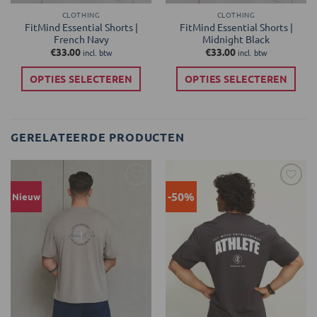
CLOTHING
CLOTHING
FitMind Essential Shorts |
FitMind Essential Shorts |
French Navy
Midnight Black
€
33.00
€
33.00
incl. btw
incl. btw
OPTIES SELECTEREN
OPTIES SELECTEREN
Dit
Dit
product
product
heeft
heeft
GERELATEERDE PRODUCTEN
meerdere
meerdere
variaties.
variaties.
Deze
Deze
optie
optie
-50%
Nieuw
kan
kan
gekozen
gekozen
worden
worden
op
op
de
de
productpagina
productpagina