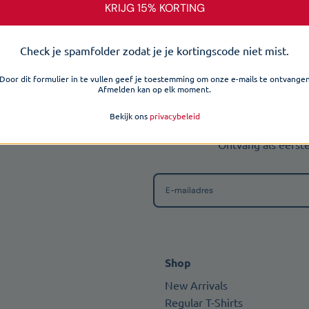
heeft
KRIJG 15% KORTING
meerdere
variaties.
Check je spamfolder zodat je je kortingscode niet mist.
Deze
optie
OP DE H
Door dit formulier in te vullen geef je toestemming om onze e-mails te ontvange
kan
Afmelden kan op elk moment.
gekozen
Mis 
Bekijk ons
privacybeleid
worden
op
Ontvang als eerste
de
productpagina
Shop
New Arrivals
Regular T-Shirts