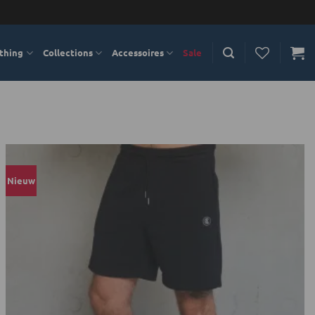
thing
Collections
Accessoires
Sale
Nieuw
Toevoegen
aan
verlanglijst