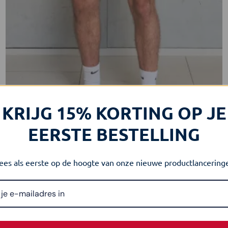
KRIJG 15% KORTING OP JE
EERSTE BESTELLING
CLOTHING
es als eerste op de hoogte van onze nieuwe productlancering
FitMind Essential Shorts | Teal Monstera
€
33.00
incl. btw
OPTIES SELECTEREN
Dit
product